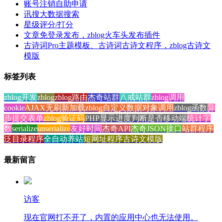
账号注销自助申请
讯搜大数据搜索
星级评分/打分
文章免登录发布，zblog火车头发布插件
古诗词Pro主题模板、古诗词古诗文程序，zblog古诗文
模版
标签列表
zblog开发
zblog
zblog路由
杰奇站群
八戒站群
zblog调用
cookie
AJAX无刷新加载
zblog自定义数据
对象调用
zblog函数
异
步提交表单
zblog验证码
PHP显示进度
判断是否移动端
统计字
数
serialize
unserialize
友好时间
杰奇API
杰奇JSON接口
站群程序
泛目录程序
全自动养站
短网址程序
古诗文模版
最新留言
访客
现在官网打不开了，内置的应用中心也无法使用。