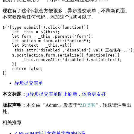
现在有了这个js就会方便很多，异步提交表单，不刷新页面。
不需要改动任何代码，添加这个js就可以了。
$('[type=submit]').click(function(){

    let _this = $(this);

    let form = _this .parents('form');

    let action = form.attr("action");

    let btntext = _this.val();

    _this.attr('disabled','disabled').val('正在保存...');
    $.post(action,form.serialize(),function(res){

        _this.removeAttr('disabled').val(btntext);

    })

    return false;

})
异步提交表单
本文标题：
js异步提交表单防止刷新，体验更友好
版权声明：
本文由『Admin』发表于“
ZB博客
”，转载请注明出
处。
相关推荐
Z-BlogPHP统计文章总字数的代码