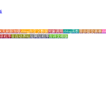
版
AX无刷新加载
zblog自定义数据
对象调用
zblog函数
异步提交表单
z
录程序
全自动养站
短网址程序
古诗文模版