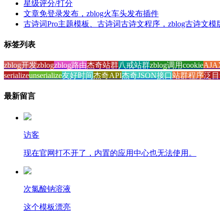
星级评分/打分
文章免登录发布，zblog火车头发布插件
古诗词Pro主题模板、古诗词古诗文程序，zblog古诗文模
标签列表
zblog开发
zblog
zblog路由
杰奇站群
八戒站群
zblog调用cookie
AJ
serialize
unserialize
友好时间
杰奇API
杰奇JSON接口
站群程序
泛目
最新留言
访客
现在官网打不开了，内置的应用中心也无法使用。
次氯酸钠溶液
这个模板漂亮