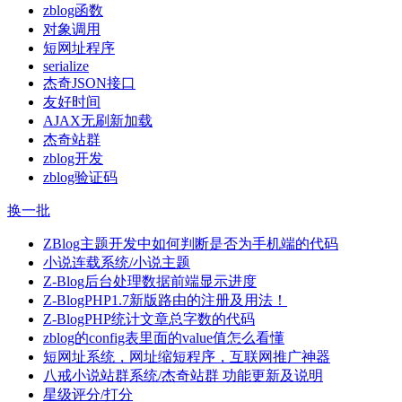
zblog函数
对象调用
短网址程序
serialize
杰奇JSON接口
友好时间
AJAX无刷新加载
杰奇站群
zblog开发
zblog验证码
换一批
ZBlog主题开发中如何判断是否为手机端的代码
小说连载系统/小说主题
Z-Blog后台处理数据前端显示进度
Z-BlogPHP1.7新版路由的注册及用法！
Z-BlogPHP统计文章总字数的代码
zblog的config表里面的value值怎么看懂
短网址系统，网址缩短程序，互联网推广神器
八戒小说站群系统/杰奇站群 功能更新及说明
星级评分/打分