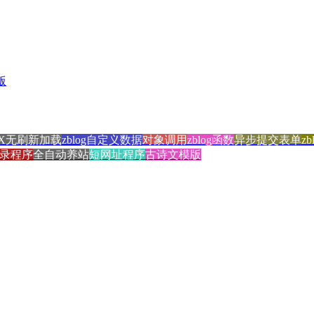
版
AX无刷新加载
zblog自定义数据
对象调用
zblog函数
异步提交表单
z
录程序
全自动养站
短网址程序
古诗文模版