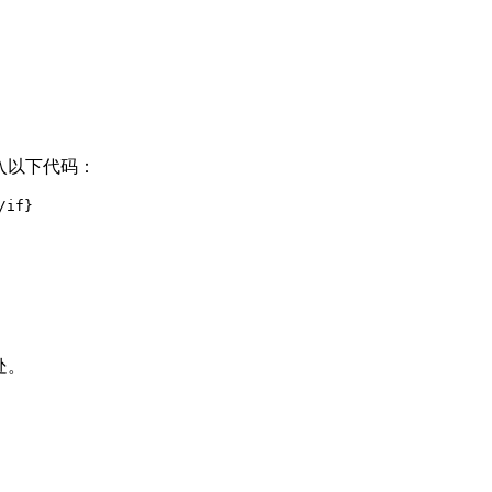
加入以下代码：
/if}
。
处。