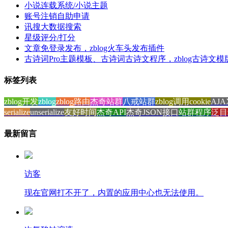
小说连载系统/小说主题
账号注销自助申请
讯搜大数据搜索
星级评分/打分
文章免登录发布，zblog火车头发布插件
古诗词Pro主题模板、古诗词古诗文程序，zblog古诗文模
标签列表
zblog开发
zblog
zblog路由
杰奇站群
八戒站群
zblog调用cookie
AJ
serialize
unserialize
友好时间
杰奇API
杰奇JSON接口
站群程序
泛目
最新留言
访客
现在官网打不开了，内置的应用中心也无法使用。