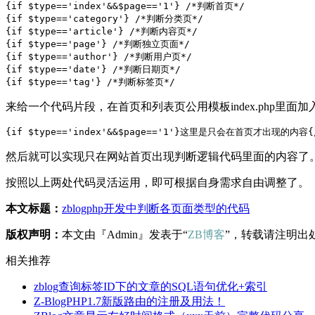
{if $type=='index'&&$page=='1'} /*判断首页*/

{if $type=='category'} /*判断分类页*/

{if $type=='article'} /*判断内容页*/

{if $type=='page'} /*判断独立页面*/

{if $type=='author'} /*判断用户页*/

{if $type=='date'} /*判断日期页*/

{if $type=='tag'} /*判断标签页*/
来给一个代码片段，在首页和列表页公用模板index.php里面
{if $type=='index'&&$page=='1'}这里是只会在首页才出现的内容{
然后就可以实现只在网站首页出现判断逻辑代码里面的内容了
按照以上两处代码灵活运用，即可根据自身需求自由调整了。
本文标题：
zblogphp开发中判断各页面类型的代码
版权声明：
本文由『Admin』发表于“
ZB博客
”，转载请注明出
相关推荐
zblog查询标签ID下的文章的SQL语句优化+索引
Z-BlogPHP1.7新版路由的注册及用法！