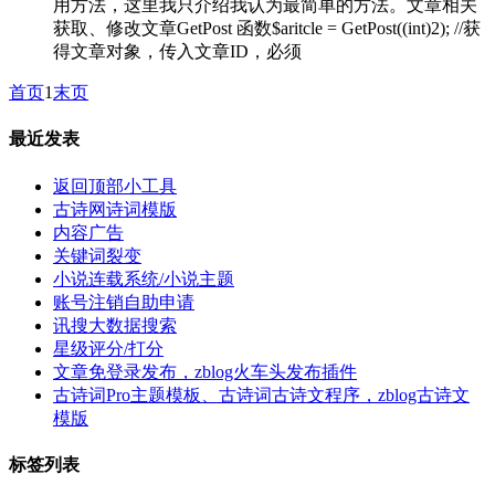
用方法，这里我只介绍我认为最简单的方法。文章相关
获取、修改文章GetPost 函数$aritcle = GetPost((int)2); //获
得文章对象，传入文章ID，必须
首页
1
末页
最近发表
返回顶部小工具
古诗网诗词模版
内容广告
关键词裂变
小说连载系统/小说主题
账号注销自助申请
讯搜大数据搜索
星级评分/打分
文章免登录发布，zblog火车头发布插件
古诗词Pro主题模板、古诗词古诗文程序，zblog古诗文
模版
标签列表