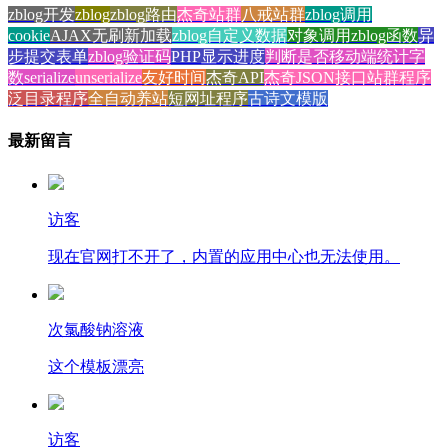
zblog开发
zblog
zblog路由
杰奇站群
八戒站群
zblog调用
cookie
AJAX无刷新加载
zblog自定义数据
对象调用
zblog函数
异
步提交表单
zblog验证码
PHP显示进度
判断是否移动端
统计字
数
serialize
unserialize
友好时间
杰奇API
杰奇JSON接口
站群程序
泛目录程序
全自动养站
短网址程序
古诗文模版
最新留言
访客
现在官网打不开了，内置的应用中心也无法使用。
次氯酸钠溶液
这个模板漂亮
访客