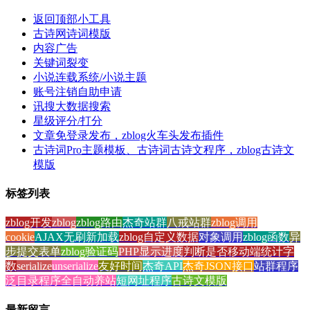
返回顶部小工具
古诗网诗词模版
内容广告
关键词裂变
小说连载系统/小说主题
账号注销自助申请
讯搜大数据搜索
星级评分/打分
文章免登录发布，zblog火车头发布插件
古诗词Pro主题模板、古诗词古诗文程序，zblog古诗文
模版
标签列表
zblog开发
zblog
zblog路由
杰奇站群
八戒站群
zblog调用
cookie
AJAX无刷新加载
zblog自定义数据
对象调用
zblog函数
异
步提交表单
zblog验证码
PHP显示进度
判断是否移动端
统计字
数
serialize
unserialize
友好时间
杰奇API
杰奇JSON接口
站群程序
泛目录程序
全自动养站
短网址程序
古诗文模版
最新留言