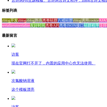
古诗词Pro主题模板、古诗词古诗文程序，zblog古诗文模
标签列表
zblog开发
zblog
zblog路由
杰奇站群
八戒站群
zblog调用cookie
AJ
serialize
unserialize
友好时间
杰奇API
杰奇JSON接口
站群程序
泛目
最新留言
访客
现在官网打不开了，内置的应用中心也无法使用。
次氯酸钠溶液
这个模板漂亮
访客