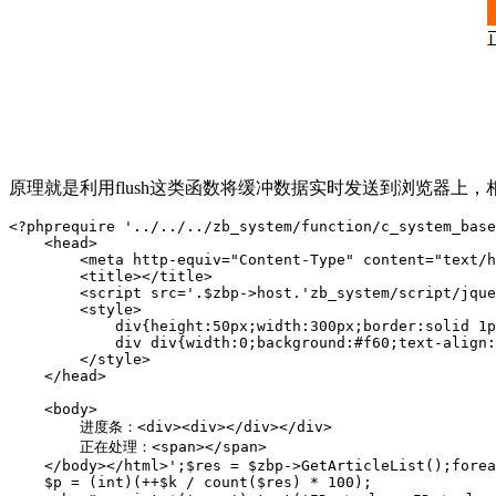
原理就是利用flush这类函数将缓冲数据实时发送到浏览器上，
<?phprequire '../../../zb_system/function/c_system_base
    <head>

        <meta http-equiv="Content-Type" content="text/h
        <title></title>

        <script src='.$zbp->host.'zb_system/script/jque
        <style>

            div{height:50px;width:300px;border:solid 1p
            div div{width:0;background:#f60;text-align:
        </style>

    </head>

    <body>

        进度条：<div><div></div></div>

        正在处理：<span></span>

    </body></html>';$res = $zbp->GetArticleList();forea
    $p = (int)(++$k / count($res) * 100);
