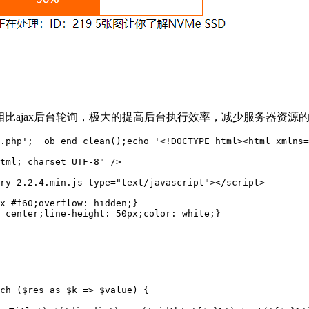
相比ajax后台轮询，极大的提高后台执行效率，减少服务器资源
.php';  ob_end_clean();echo '<!DOCTYPE html><html xmlns=
tml; charset=UTF-8" />

ry-2.2.4.min.js type="text/javascript"></script>

x #f60;overflow: hidden;}

 center;line-height: 50px;color: white;}

ch ($res as $k => $value) {
