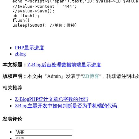
    echo "<script>$('span').text('ID：$value->ID $value-
    //$value->Content = '444';

    //$value->Save();

    ob_flush();

    flush();

    usleep(50000); //单位：微秒}
PHP显示进度
zblog
本文标题：
Z-Blog后台处理数据前端显示进度
版权声明：
本文由『Admin』发表于“
ZB博客
”，转载请注明出
相关推荐
Z-BlogPHP统计文章总字数的代码
ZBlog主题开发中如何判断是否为手机端的代码
发表评论