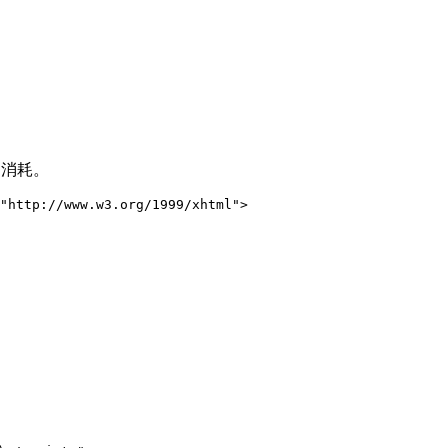
的消耗。
"http://www.w3.org/1999/xhtml">
