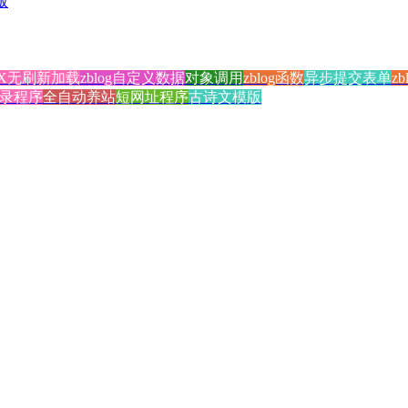
版
AX无刷新加载
zblog自定义数据
对象调用
zblog函数
异步提交表单
z
录程序
全自动养站
短网址程序
古诗文模版